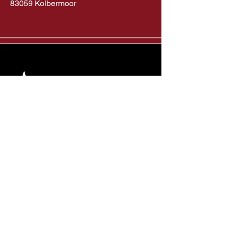
83059 Kolbermoor
AGB
Cookie
Datenschutz
Impressum
s