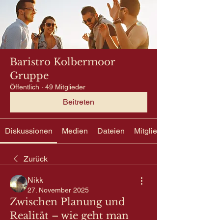
Baristro Kolbermoor
Gruppe
Öffentlich
·
49 Mitglieder
Beitreten
Diskussionen
Medien
Dateien
Mitglieder
Zurück
Nikk
27. November 2025
Zwischen Planung und
Realität – wie geht man