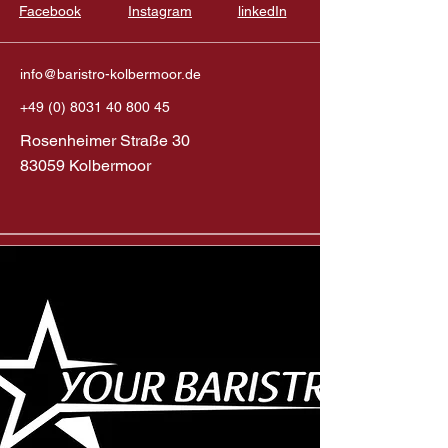
Facebook
Instagram
linkedIn
info@baristro-kolbermoor.de
+49 (0) 8031 40 800 45
Rosenheimer Straße 30
83059 Kolbermoor