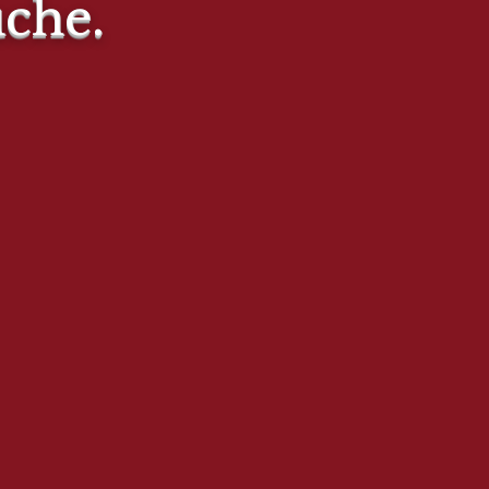
uche.