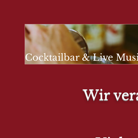
Cocktailbar & Live Mus
YOU
Wir ver