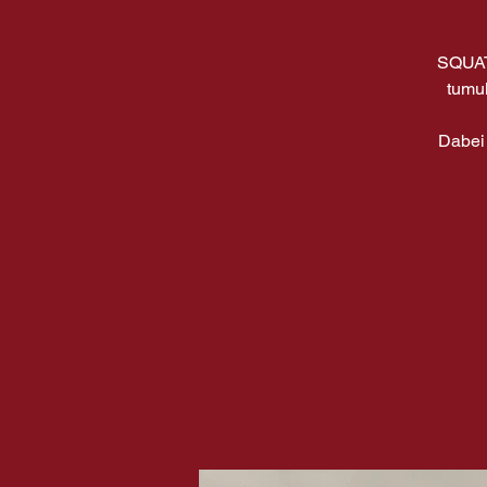
SQUAT 
tumul
Dabei 