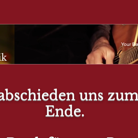
Your Ba
ik
R BARISTR
abschieden uns zum
Ende.