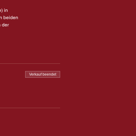
) in
n beiden
 der
Verkauf beendet