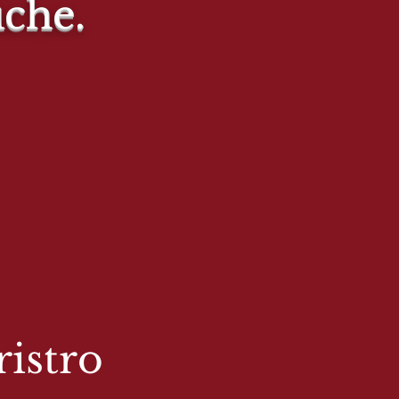
uche.
istro