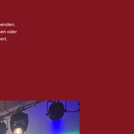
benden.
nen oder
ert.