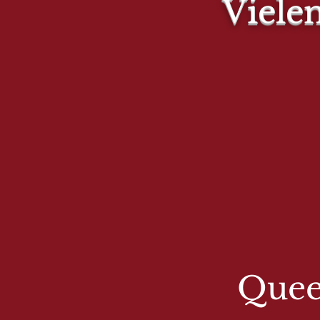
Viele
Quee