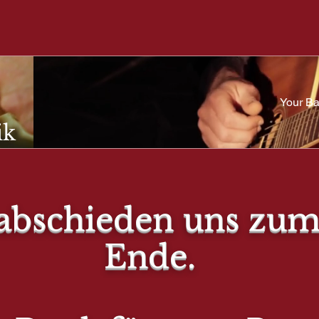
Your Ba
ik
R BARISTR
abschieden uns zum
Ende.