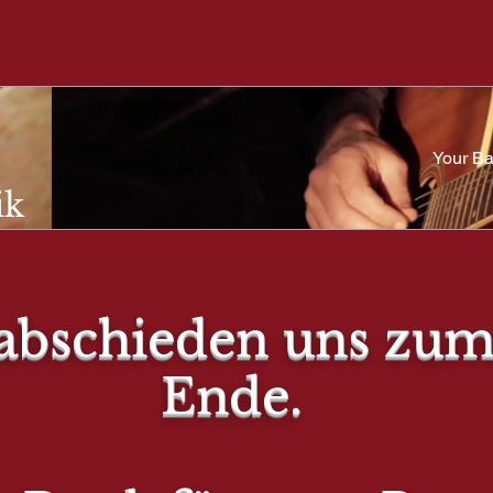
Your Ba
ik
R BARISTR
abschieden uns zum
Ende.