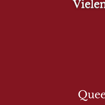
Viele
Quee