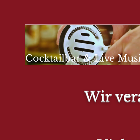
Cocktailbar & Live Mus
YOU
Wir ver