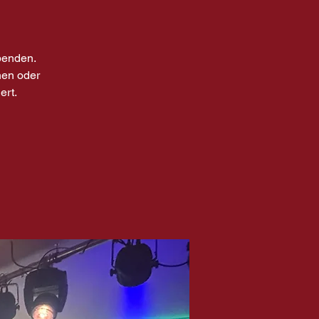
benden.
nen oder
ert.