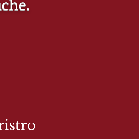
uche.
istro