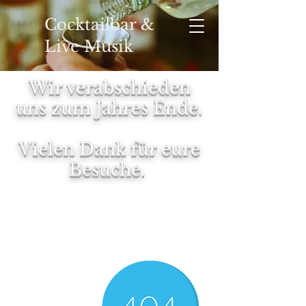
Cocktailbar &
Live Musik
Wir verabschieden
uns zum Jahres Ende.
YOUR
Vielen Dank für eure
Besuche.