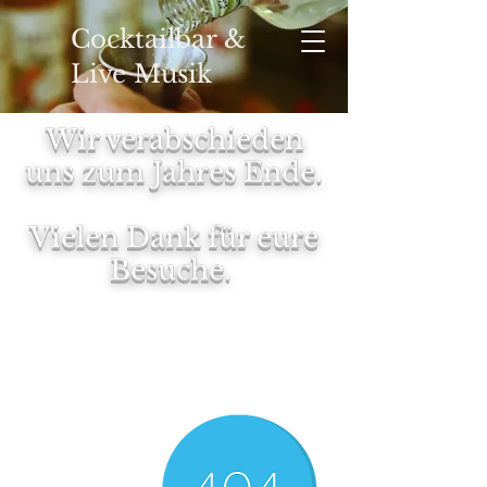
Cocktailbar &
Live Musik
Wir verabschieden
uns zum Jahres Ende.
YOUR
Vielen Dank für eure
Besuche.